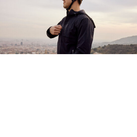
¿Mal tiempo? No hay problema
El mal tiempo no existe si tienes la ropa adecuada.
Nuestra gama de ropa plegable, impermeable y
cortavientos está preparada para que puedas
pedalear cómodamente sin preocuparte por la
predicción meteorológica. Disfruta de tus aventuras.