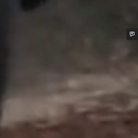
¿Necesitas ayuda?
Nuestros expertos estarán encantados de responder a tus
preguntas.
Abrir chat
Cerrar