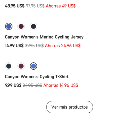
Precio
48.95 US$
97.95 US$
Ahorras 49 US$
Selección rápida
original
-62%
Preparada para los elementos
Canyon Women's Merino Cycling Jersey
Precio
14.99 US$
39.95 US$
Ahorras 24.96 US$
Selección rápida
original
-60%
Canyon Women's Cycling T-Shirt
Precio
9.99 US$
24.95 US$
Ahorras 14.96 US$
original
Ver más productos