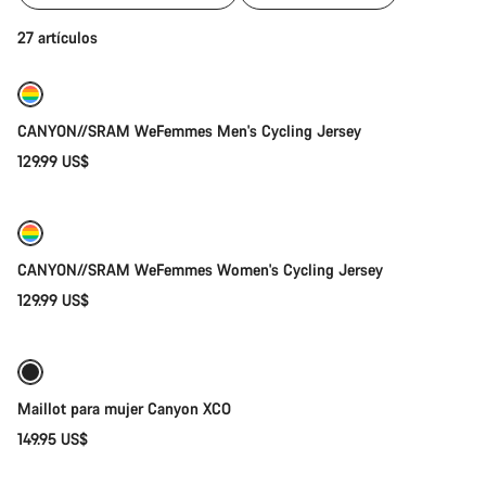
productos
de
Selección rápida
27 artículos
la
categoría
Maillots
Nuevo
y
CANYON//SRAM WeFemmes Men's Cycling Jersey
Camisetas
129.99 US$
Próximamente
Nuevo
CANYON//SRAM WeFemmes Women's Cycling Jersey
129.99 US$
Selección rápida
Disponible
Maillot para mujer Canyon XCO
149.95 US$
Selección rápida