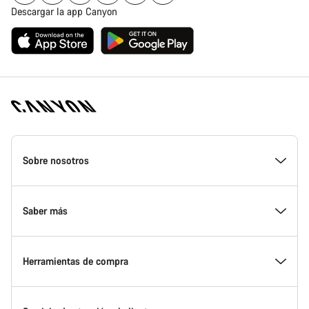
Descargar la app Canyon
Canyon
Homepage
Sobre nosotros
Footer
Conoce Canyon
Saber más
Innovación en Canyon
Eventos
Herramientas de compra