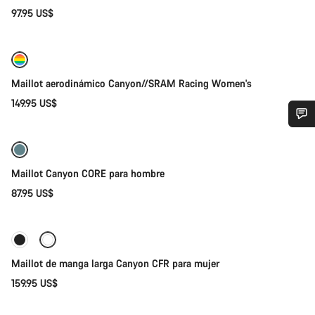
97.95 US$
Selección rápida
Nuevo
Maillot aerodinámico Canyon//SRAM Racing Women's
149.95 US$
Selección rápida
¿Necesitas ayuda?
Maillot Canyon CORE para hombre
Nuestros expertos estarán encantados de responder a tus
preguntas.
87.95 US$
Selección rápida
Abrir chat
Maillot de manga larga Canyon CFR para mujer
Cerrar
159.95 US$
Selección rápida