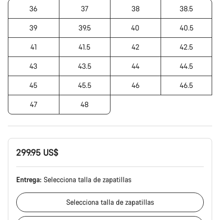
36
37
38
38.5
39
39.5
40
40.5
41
41.5
42
42.5
43
43.5
44
44.5
45
45.5
46
46.5
47
48
299.95 US$
Entrega:
Selecciona
talla de zapatillas
Selecciona
talla de zapatillas