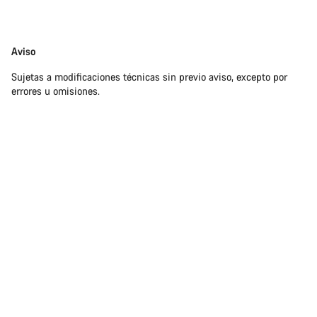
Exención
Aviso
de
Sujetas a modificaciones técnicas sin previo aviso, excepto por
responsabilidades
errores u omisiones.