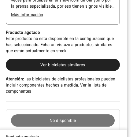
la prensa especializada, por eso tienen signos visibles
de uso en la cadena y el casete. Además, es posible
Más información
que el cuadro o los componentes tengan alguna
The Pro Bike has the visual design of the Ultimate
marca, daños en la pintura o desviaciones de color. En
CFR but is built on the Ultimate CF SLX platform.
cualquier caso, todas sus piezas funcionan
Producto agotado
perfectamente.
Este producto no está disponible en la configuración que
has seleccionado. Echa un vistazo a productos similares
que están actualmente en stock.
Ver bicicletas similares
Atención:
las bicicletas de ciclistas profesionales pueden
incluir componentes hechos a medida.
Ver la lista de
componentes
No disponible
Motivos
Producto agotado