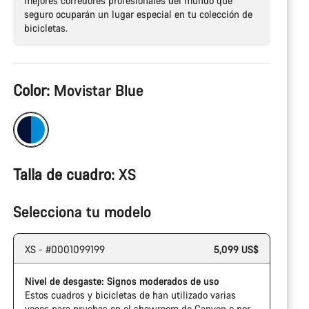
mejores corredores profesionales del mundo que
seguro ocuparán un lugar especial en tu colección de
bicicletas.
Configuración
Color:
Movistar Blue
del
producto
Talla de cuadro:
XS
Selecciona tu modelo
XS - #0001099199
5,099 US$
Nivel de desgaste: Signos moderados de uso
Estos cuadros y bicicletas de han utilizado varias
veces para pruebas en el showroom de Canyon o por