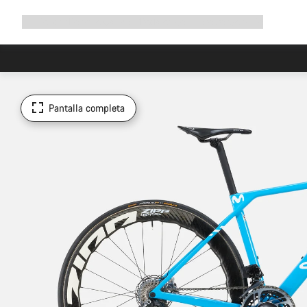
Ampliar
Tienda
¿Por qué Canyon?
Pedalea con nosotros
Servicio
navegación
Pantalla completa