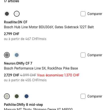
17 articles
Comparer
La légèreté du carbone
Nouveau
Roadlite:ON CF
Bosch Hub Line Motor BDU306Y, Gates Sidetrack 122T Belt
2.799 CHF
ou à partir de 467 CHF/mois
Comparer
Disponible uniquement en L | XL
-33%
Neuron:ONfly CF 7
Bosch Performance Line SX, RockShox Pike Base
Prix
2.729 CHF
4.099 CHF
Vous économisez 1.370 CHF
ou à partir de 455 CHF/mois
d’origine
Comparer
-20%
Pathlite:ONfly 8 mid-step
Magura MT Thirty, Shimano Deore XT M8100