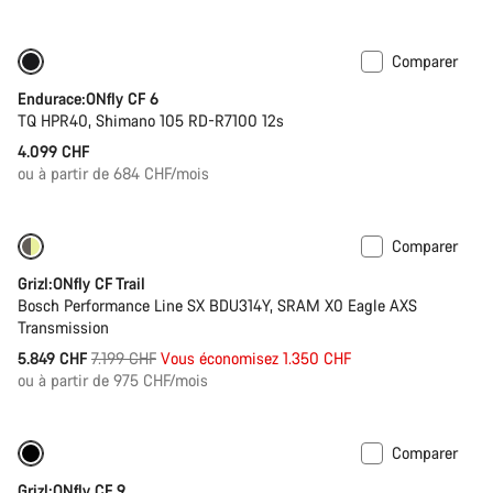
d’origine
Comparer
Batterie de 290 Wh
Endurace:ONfly CF 6
TQ HPR40, Shimano 105 RD-R7100 12s
4.099 CHF
ou à partir de 684 CHF/mois
Comparer
-19%
Batterie de 400 Wh
Grizl:ONfly CF Trail
Bosch Performance Line SX BDU314Y, SRAM X0 Eagle AXS
Transmission
Prix
5.849 CHF
7.199 CHF
Vous économisez 1.350 CHF
ou à partir de 975 CHF/mois
d’origine
Comparer
-14%
Batterie de 400 Wh
Grizl:ONfly CF 9