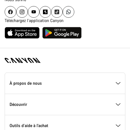
Téléchargez l’application Canyon
Page
d'accueil
À propos de nous
Canyon
-
Pied
de
Inside Canyon
Découvrir
page
Canyon
L'innovation chez Canyon
Evénements
Outils d’aide à l'achat