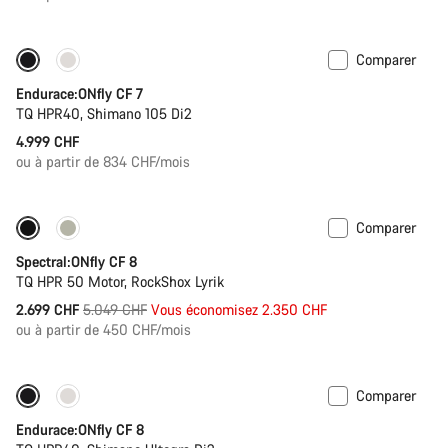
Comparer
Batterie de 290 Wh
Endurace:ONfly CF 7
TQ HPR40, Shimano 105 Di2
4.999 CHF
ou à partir de 834 CHF/mois
Comparer
Disponible uniquement en XL
-47%
Spectral:ONfly CF 8
TQ HPR 50 Motor, RockShox Lyrik
Prix
2.699 CHF
5.049 CHF
Vous économisez 2.350 CHF
ou à partir de 450 CHF/mois
d’origine
Comparer
Disponible uniquement en XL | 2XL
Batterie de 290 Wh
Endurace:ONfly CF 8