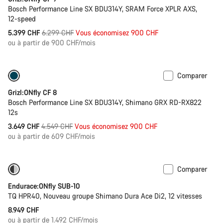
Bosch Performance Line SX BDU314Y, SRAM Force XPLR AXS,
12-speed
Prix
5.399 CHF
6.299 CHF
Vous économisez 900 CHF
ou à partir de 900 CHF/mois
d’origine
Comparer
Disponible uniquement en L | XL
-20%
Grizl:ONfly CF 8
Bosch Performance Line SX BDU314Y, Shimano GRX RD-RX822
12s
Prix
3.649 CHF
4.549 CHF
Vous économisez 900 CHF
ou à partir de 609 CHF/mois
d’origine
Comparer
Disponible uniquement en L
Batterie de 290 Wh
Endurace:ONfly SUB-10
TQ HPR40, Nouveau groupe Shimano Dura Ace Di2, 12 vitesses
8.949 CHF
ou à partir de 1.492 CHF/mois