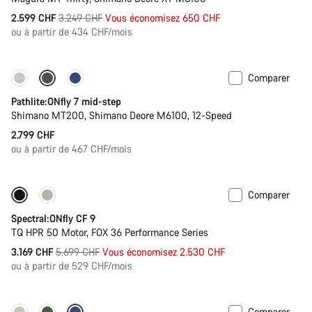
Prix
2.599 CHF
3.249 CHF
Vous économisez 650 CHF
ou à partir de 434 CHF/mois
d’origine
Comparer
Pathlite:ONfly 7 mid-step
Shimano MT200, Shimano Deore M6100, 12-Speed
2.799 CHF
ou à partir de 467 CHF/mois
Comparer
Disponible uniquement en L | XL
-44%
Spectral:ONfly CF 9
TQ HPR 50 Motor, FOX 36 Performance Series
Prix
3.169 CHF
5.699 CHF
Vous économisez 2.530 CHF
ou à partir de 529 CHF/mois
d’origine
Comparer