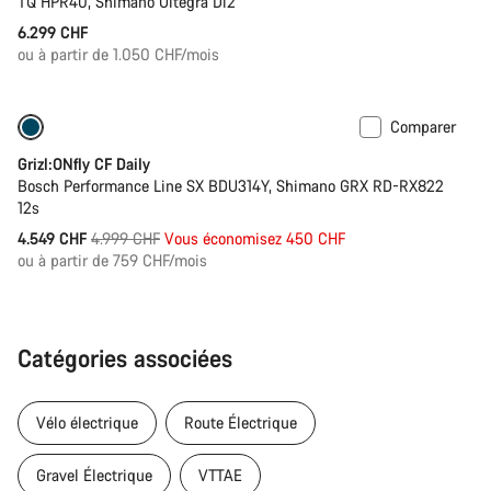
TQ HPR40, Shimano Ultegra Di2
6.299 CHF
ou à partir de 1.050 CHF/mois
Comparer
Disponible uniquement en L
-9%
Grizl:ONfly CF Daily
Bosch Performance Line SX BDU314Y, Shimano GRX RD-RX822
12s
Prix
4.549 CHF
4.999 CHF
Vous économisez 450 CHF
ou à partir de 759 CHF/mois
d’origine
Catégories associées
Vélo électrique
Route Électrique
Gravel Électrique
VTTAE