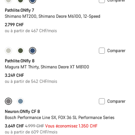
Pathlite:ONfly 7
Shimano MT200, Shimano Deore M6100, 12-Speed
2.799 CHF
ou à partir de 467 CHF/mois
Comparer
Pathlite:ONfly 8
Magura MT Thirty, Shimano Deore XT M8100
3.249 CHF
ou à partir de 542 CHF/mois
Comparer
-27%
Neuron:ONfly CF 8
Bosch Performance Line SX, FOX 36 SL Performance Series
Prix
3.649 CHF
4.999 CHF
Vous économisez 1.350 CHF
ou à partir de 609 CHF/mois