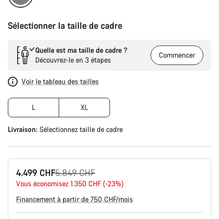
Sélectionner la taille de cadre
Quelle est ma taille de cadre ?
Commencer
Découvrez-le en 3 étapes
Voir le tableau des tailles
L
XL
Livraison:
Sélectionnez
taille de cadre
Prix
4.499 CHF
5.849 CHF
Vous économisez 1.350 CHF (-23%)
d’origine
Financement à partir de 750 CHF/mois