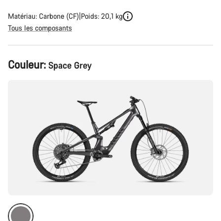
Matériau: Carbone (CF)
Poids: 20,1 kg
Tous les composants
Configuration
Couleur:
Space Grey
du
produit