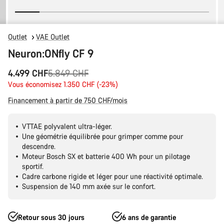
Outlet
VAE Outlet
Neuron:ONfly CF 9
Prix
4.499 CHF
5.849 CHF
Vous économisez 1.350 CHF (-23%)
d’origine
Financement à partir de 750 CHF/mois
VTTAE polyvalent ultra-léger.
Une géométrie équilibrée pour grimper comme pour
descendre.
Moteur Bosch SX et batterie 400 Wh pour un pilotage
sportif.
Cadre carbone rigide et léger pour une réactivité optimale.
Suspension de 140 mm axée sur le confort.
Retour sous 30 jours
6 ans de garantie