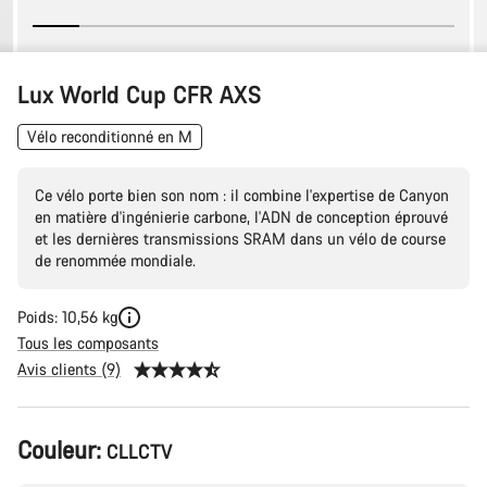
Lux World Cup CFR AXS
Vélo reconditionné en M
Ce vélo porte bien son nom : il combine l'expertise de Canyon
en matière d'ingénierie carbone, l'ADN de conception éprouvé
et les dernières transmissions SRAM dans un vélo de course
de renommée mondiale.
Poids: 10,56 kg
Tous les composants
Avis clients (9)
Configuration
Couleur:
CLLCTV
du
produit