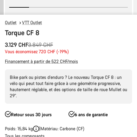
Outlet
VTT Outlet
Torque CF 8
Prix
3.129 CHF
3.849 CHF
Vous économisez 720 CHF (-19%)
d’origine
Financement à partir de 522 CHF/mois
Bike park ou pistes d'enduro ? Le nouveau Torque CF 8 : un
vélo qui peut tout faire grâce à une géométrie progressive,
hautement réglable, et des options de taille de roue Mullet ou
29".
Retour sous 30 jours
6 ans de garantie
Poids: 15,84 kg
Matériau: Carbone (CF)
Tous les composants