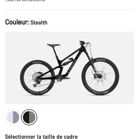
Configuration
Couleur:
Stealth
du
produit
Sélectionner la taille de cadre