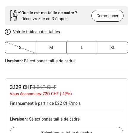
Quelle est ma taille de cadre ?
Commencer
Découvrez-le en 3 étapes
Voir le tableau des tailles
S
M
L
XL
Livraison:
Sélectionnez
taille de cadre
Prix
3.129 CHF
3.849 CHF
Vous économisez 720 CHF (-19%)
d’origine
Financement à partir de 522 CHF/mois
Livraison:
Sélectionnez
taille de cadre
Sélectionnez
taille de cadre