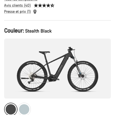
Avis clients (40)
Presse et prix (1)
Configuration
Couleur:
Stealth Black
du
produit