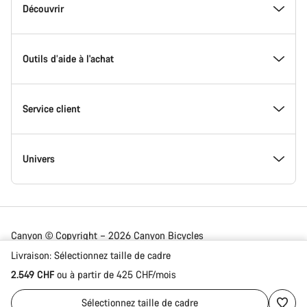
de
Inside Canyon
Découvrir
page
Canyon
L'innovation chez Canyon
Evénements
Outils d’aide à l'achat
Canyon Factory Racing
Trouver les emplacements Canyon
Trouvez votre Modèle
Service client
Récompenses
Équipes, athlètes & coureurs
Vélos en stock
Assistance
Univers
Travailler chez Canyon
Actualités et articles de blog
Trouvez votre taille chez Canyon
Emplacement des ateliers partenaires
Vélos de route
Canyon © Copyright – 2026 Canyon Bicycles
GmbH – All Rights Reserved
Livraison:
Sélectionnez
taille de cadre
Actualités presse de Canyon
Conseils & Astuces
Comparateur de vélos
Expédition
Vélos gravel
2.549 CHF
ou à partir de 425 CHF/mois
Suisse | Français
Sélectionnez
taille de cadre