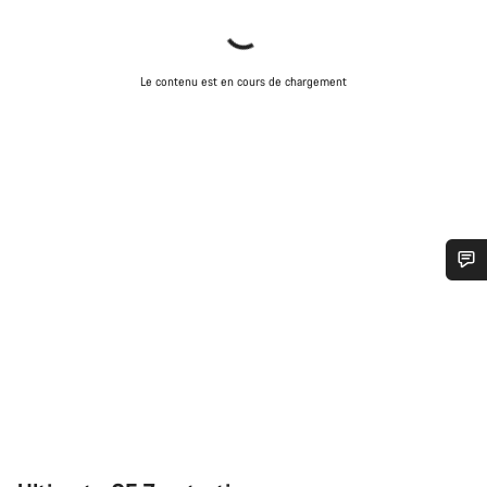
Le contenu est en cours de chargement
Besoin d’aide ?
Nos experts du service client vous attendent pour
répondre à vos questions.
Démarrer le Chat