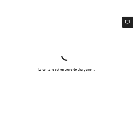
Besoin d’aide ?
Nos experts du service client vous attendent pour
répondre à vos questions.
Le contenu est en cours de chargement
Démarrer le Chat
Fermer