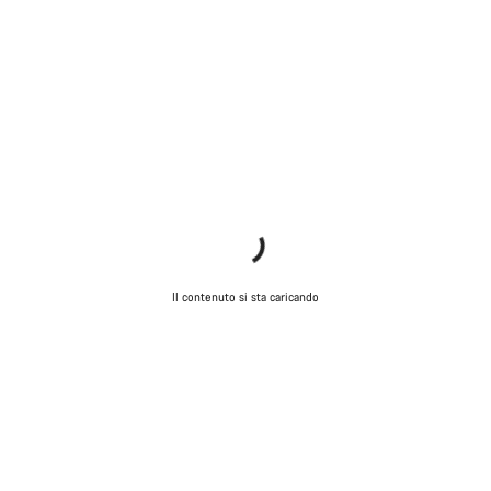
I nostri consulenti esperti sono a tua disposizione.
Avvia Chat
Chiudi
Il contenuto si sta caricando