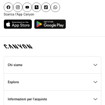
Scarica l'App Canyon
Piè
di
Chi siamo
pagina
Home
Canyon
All’interno di Canyon
Esplora
Innovazione in Canyon
Eventi
Informazioni per l’acquisto