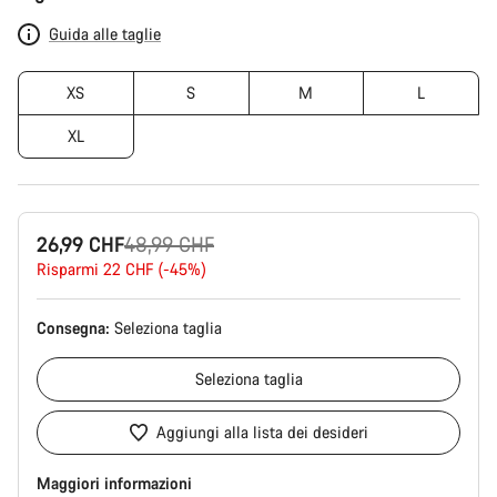
del
prodotto
Guida alle taglie
XS
S
M
L
XL
Prezzo
26,99 CHF
48,99 CHF
originale
Risparmi 22 CHF (-45%)
Consegna:
Seleziona
taglia
Seleziona
taglia
Aggiungi alla lista dei desideri
Maggiori informazioni