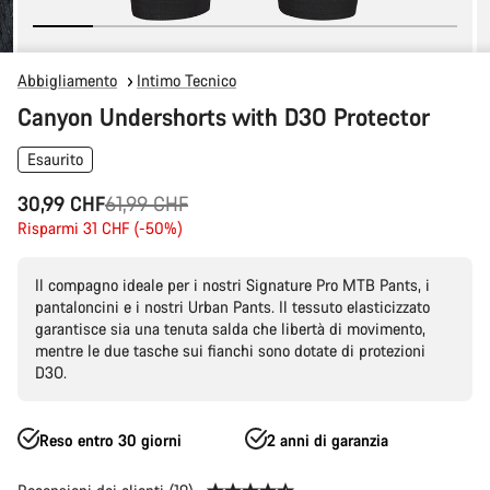
Abbigliamento
Intimo Tecnico
Canyon Undershorts with D3O Protector
Esaurito
Prezzo
30,99 CHF
61,99 CHF
originale
Risparmi 31 CHF (-50%)
Il compagno ideale per i nostri Signature Pro MTB Pants, i
pantaloncini e i nostri Urban Pants. Il tessuto elasticizzato
garantisce sia una tenuta salda che libertà di movimento,
mentre le due tasche sui fianchi sono dotate di protezioni
D3O.
Reso entro 30 giorni
2 anni di garanzia