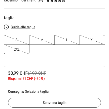
Recensioni dei clienti (19)
Configurazione
taglia
del
prodotto
Guida alle taglie
S
M
L
XL
2XL
Prezzo
30,99 CHF
61,99 CHF
originale
Risparmi 31 CHF (-50%)
Consegna:
Seleziona
taglia
Seleziona
taglia