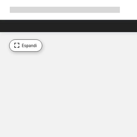
Espandi
Shop
Perché scegliere Canyon
Pedala con noi
Assistenza
la
navigazione
Espandi