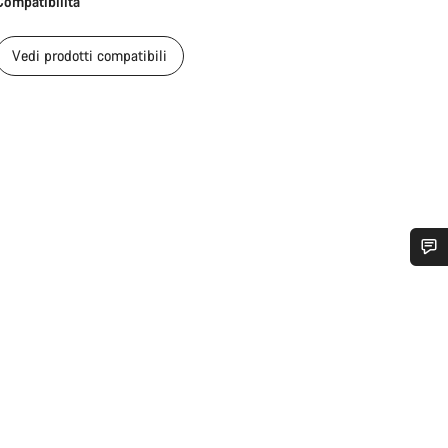
Compatibilità
Vedi prodotti compatibili
Ti serve aiuto?
I nostri consulenti esperti sono a tua disposizione.
Avvia Chat