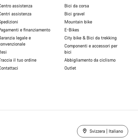
Centro assistenza
Bici da corsa
Centri assistenza
Bici gravel
Spedizioni
Mountain bike
Pagamenti e finanziamento
E-Bikes
Garanzia legale e
City bike & Bici da trekking
convenzionale
Componenti e accessori per
Resi
bici
Traccia il tuo ordine
Abbigliamento da ciclismo
Contattaci
Outlet
Svizzera | Italiano