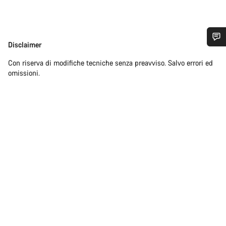
Disclaimer
Disclaimer
Ti serve aiuto?
Con riserva di modifiche tecniche senza preavviso. Salvo errori ed
omissioni.
I nostri consulenti esperti sono a tua disposizione.
Avvia Chat
Chiudi