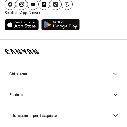
Scarica l'App Canyon
Piè
di
Chi siamo
pagina
Home
Canyon
All’interno di Canyon
Esplora
Innovazione in Canyon
Eventi
Informazioni per l’acquisto