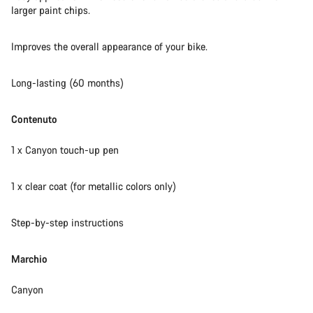
larger paint chips.
I nostri consulenti esperti sono a tua disposizione.
Improves the overall appearance of your bike.
Avvia Chat
Long-lasting (60 months)
Chiudi
Contenuto
1 x Canyon touch-up pen
1 x clear coat (for metallic colors only)
Step-by-step instructions
Marchio
Canyon