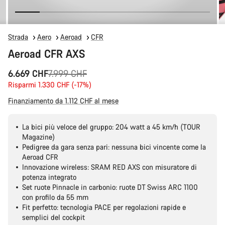
Strada
Aero
Aeroad
CFR
Aeroad CFR AXS
Prezzo
6.669 CHF
7.999 CHF
originale
Risparmi 1.330 CHF (-17%)
Finanziamento da 1.112 CHF al mese
La bici più veloce del gruppo: 204 watt a 45 km/h (TOUR
Magazine)
Pedigree da gara senza pari: nessuna bici vincente come la
Aeroad CFR
Innovazione wireless: SRAM RED AXS con misuratore di
potenza integrato
Set ruote Pinnacle in carbonio: ruote DT Swiss ARC 1100
con profilo da 55 mm
Fit perfetto: tecnologia PACE per regolazioni rapide e
semplici del cockpit