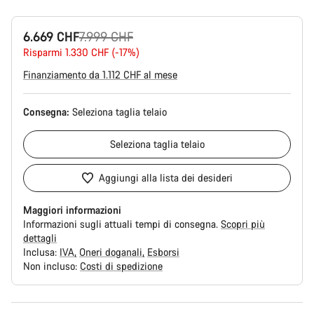
Prezzo
6.669 CHF
7.999 CHF
originale
Risparmi 1.330 CHF (-17%)
Finanziamento da 1.112 CHF al mese
Consegna:
Seleziona
taglia telaio
Seleziona
taglia telaio
Aggiungi alla lista dei desideri
Maggiori informazioni
Informazioni sugli attuali tempi di consegna.
Scopri più
dettagli
Inclusa:
IVA
Oneri doganali
Esborsi
Non incluso:
Costi di spedizione
Motivi