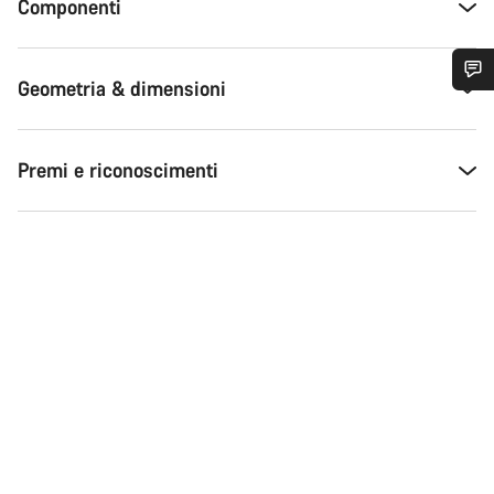
Componenti
Geometria & dimensioni
Ti serve aiuto?
Premi e riconoscimenti
I nostri consulenti esperti sono a tua disposizione.
Avvia Chat
Chiudi