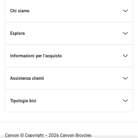
Piè
di
Chi siamo
pagina
Home
Canyon
Esplora
Informazioni per l’acquisto
Assistenza clienti
Tipologie bici
Canyon © Copyright – 2026 Canyon Bicycles