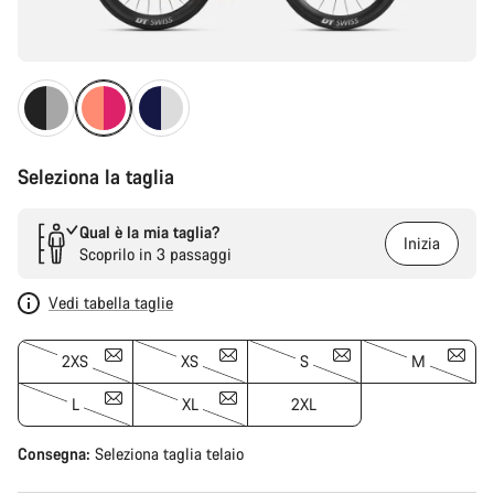
Seleziona la taglia
Qual è la mia taglia?
Inizia
Scoprilo in 3 passaggi
Vedi tabella taglie
2XS
XS
S
M
L
XL
2XL
Consegna:
Seleziona
taglia telaio