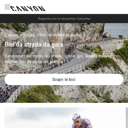
Risparmia con la newsletter Canyon
Canyon
Strada
Bici da strada da gara
Bici da strada da gara
Campionati del mondo su strada. Grandi giri. Queste sono le
migliori bici da corsa del pianeta.
Scopri le bici