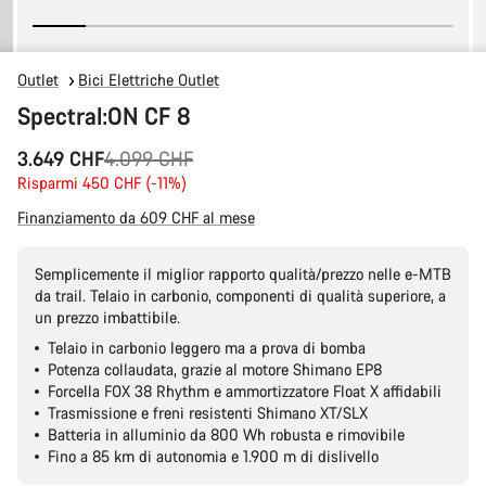
Outlet
Bici Elettriche Outlet
Spectral:ON CF 8
Prezzo
3.649 CHF
4.099 CHF
originale
Risparmi 450 CHF (-11%)
Finanziamento da 609 CHF al mese
Semplicemente il miglior rapporto qualità/prezzo nelle e-MTB
da trail. Telaio in carbonio, componenti di qualità superiore, a
un prezzo imbattibile.
Telaio in carbonio leggero ma a prova di bomba
Potenza collaudata, grazie al motore Shimano EP8
Forcella FOX 38 Rhythm e ammortizzatore Float X affidabili
Trasmissione e freni resistenti Shimano XT/SLX
Batteria in alluminio da 800 Wh robusta e rimovibile
Fino a 85 km di autonomia e 1.900 m di dislivello