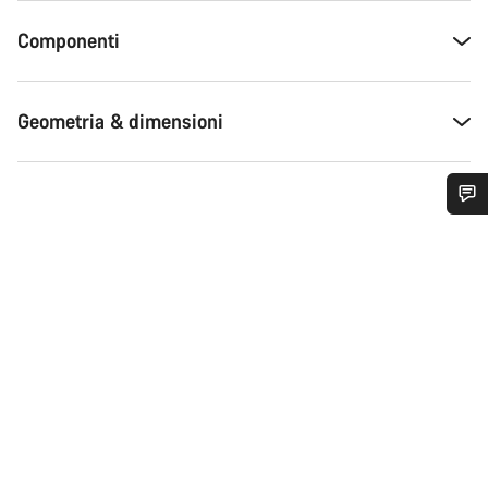
Componenti
Geometria & dimensioni
Ti serve aiuto?
I nostri consulenti esperti sono a tua disposizione.
Avvia Chat
Chiudi