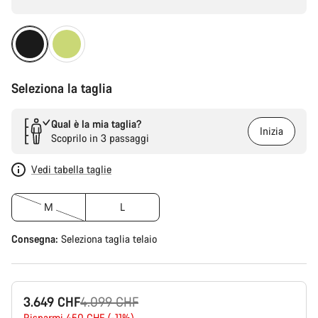
Seleziona la taglia
Qual è la mia taglia?
Inizia
Scoprilo in 3 passaggi
Vedi tabella taglie
M
L
Consegna:
Seleziona
taglia telaio
Prezzo
3.649 CHF
4.099 CHF
Risparmi 450 CHF (-11%)