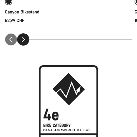
Canyon Bikestand
C
52,99 CHF
1