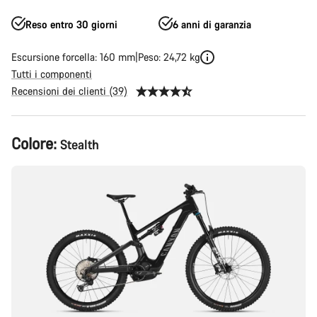
Reso entro 30 giorni
6 anni di garanzia
Escursione forcella: 160 mm
Peso: 24,72 kg
Tutti i componenti
Recensioni dei clienti (39)
Configurazione
Colore:
Stealth
del
prodotto