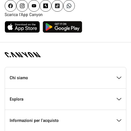
Scarica l'App Canyon
Piè
di
Chi siamo
pagina
Home
Canyon
All’interno di Canyon
Esplora
Innovazione in Canyon
Eventi
Informazioni per l’acquisto