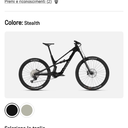
Premi e riconoscimenti (2)
Configurazione
Colore:
Stealth
del
prodotto