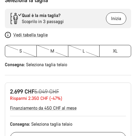
Seleziona la taglia
Qual è la mia taglia?
Inizia
Scoprilo in 3 passaggi
Vedi tabella taglie
S
M
L
XL
Consegna:
Seleziona
taglia telaio
Prezzo
2.699 CHF
5.049 CHF
originale
Risparmi 2.350 CHF (-47%)
Finanziamento da 450 CHF al mese
Consegna:
Seleziona
taglia telaio