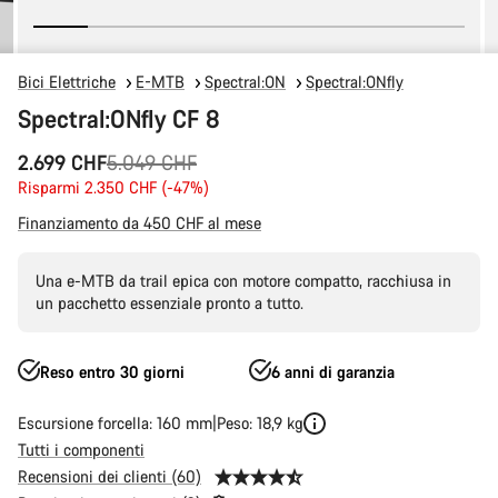
Bici Elettriche
E-MTB
Spectral:ON
Spectral:ONfly
Spectral:ONfly CF 8
Prezzo
2.699 CHF
5.049 CHF
originale
Risparmi 2.350 CHF (-47%)
Finanziamento da 450 CHF al mese
Una e-MTB da trail epica con motore compatto, racchiusa in
un pacchetto essenziale pronto a tutto.
Reso entro 30 giorni
6 anni di garanzia
Escursione forcella: 160 mm
Peso: 18,9 kg
Tutti i componenti
Recensioni dei clienti (60)