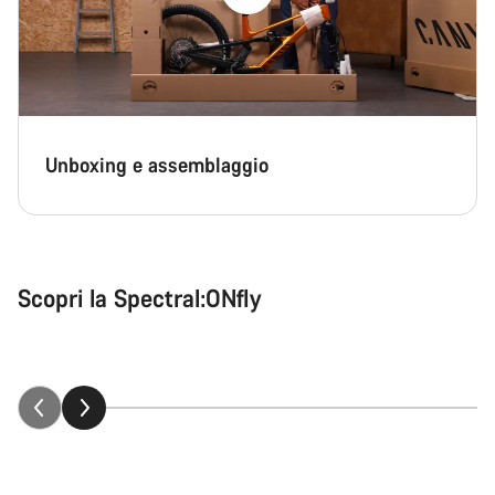
Unboxing e assemblaggio
Dietro i rumors: scopri i dettagli della
Scopri la Spectral:ONfly
Spectral:ONfly