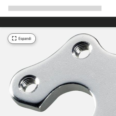
Espandi
Shop
Perché scegliere Canyon
Pedala con noi
Assistenza
la
navigazione
Espandi