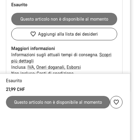
Esaurito
Questo articolo non è disponibile al momento
Aggiungi alla lista dei desideri
Maggiori informazioni
Informazioni sugli attuali tempi di consegna.
Scopri
più dettagli
Inclusa:
IVA
Oneri doganali
Esborsi
Non incluso:
Costi di spedizione
Esaurito
Motivi
21,99 CHF
per
l'acquisto
Questo articolo non è disponibile al momento