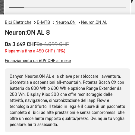
Bici Elettriche
E-MTB
Neuron:ON
Neuron:ON AL
Neuron:ON AL 8
Prezzo
Da 3.649 CHF
Da 4.099 CHF
originale
Risparmia fino a 450 CHF (-11%)
Finanziamento da 609 CHF al mese
Canyon Neuron:ON AL è la chiave per sbloccare l’avventura.
Geometria e sospensioni all-mountain. Potenza Bosch CX con
batteria da 800 Wh o 600 Wh e opzione Range Extender da
250 Wh. Display Kiox 300 che offre monitoraggio delle
attività, navigazione, sincronizzazione dell’app Flow e
tecnologia antifurto. Il telaio in lega è il cuore di un pacchetto
completo di bici ad alte prestazioni e senza compromessi che
offre un eccellente rapporto qualità/prezzo. Ovunque tu voglia
pedalare, lei ti asseconda.