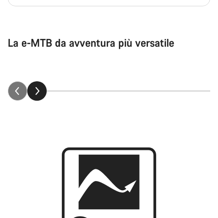
La e-MTB da avventura più versatile
Neuron:ON spiegato