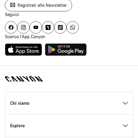
Registrati alla Newsletter
Seguici
Scarica l'App Canyon
Piè
di
Chi siamo
pagina
Home
Canyon
All’interno di Canyon
Esplora