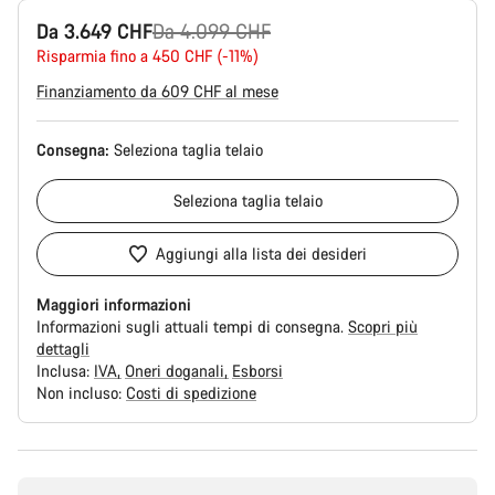
Prezzo
Da 3.649 CHF
Da 4.099 CHF
originale
Risparmia fino a 450 CHF (-11%)
Finanziamento da 609 CHF al mese
Consegna:
Seleziona
taglia telaio
Seleziona
taglia telaio
Aggiungi alla lista dei desideri
Maggiori informazioni
Informazioni sugli attuali tempi di consegna.
Scopri più
dettagli
Inclusa:
IVA
Oneri doganali
Esborsi
Non incluso:
Costi di spedizione
Motivi
per