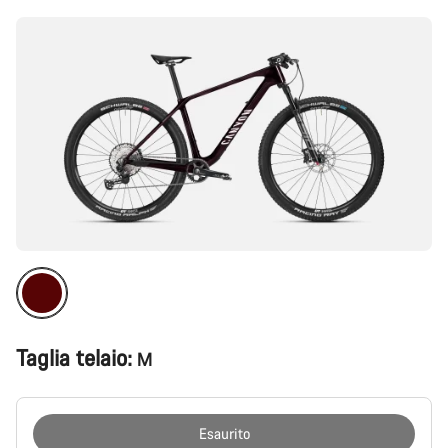
prodotto
Taglia telaio:
M
Esaurito