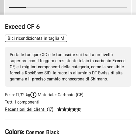
Exceed CF 6
Bici ricondizionata in taglia M
Porta le tue gare XC e le tue uscite sui trail a un livello
superiore con il leggero e resistente telaio in carbonio Exceed
CF, e i migliori componenti della categoria, come la sensibile
forcella RockShox SID, le ruote in alluminio DT Swiss di alta
gamma e il preciso cambio monocorona di Shimano.
Peso: 11,32 kg
Materiale: Carbonio (CF)
Tutti i componenti
Recensioni dei clienti (17)
Configurazione
Colore:
Cosmos Black
del