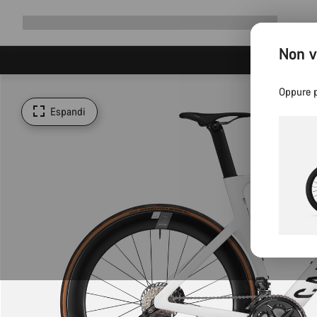
Espandi
Shop
Perché scegliere Canyon
Pedala con noi
Assistenza
la
Non v
navigazione
Oppure p
Espandi