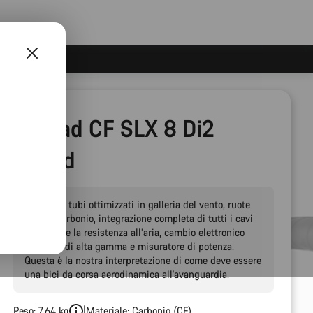
Aeroad CF SLX 8 Di2
Speed
Profili dei tubi ottimizzati in galleria del vento, ruote
aero in carbonio, integrazione completa di tutti i cavi
per ridurre la resistenza all’aria, cambio elettronico
Shimano di alta gamma e misuratore di potenza.
Questa è la nostra interpretazione di come deve essere
una bici da corsa aerodinamica all'avanguardia.
Peso: 7,64 kg
Materiale: Carbonio (CF)