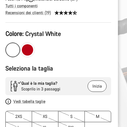
Tutti i componenti
Recensioni dei clienti (19)
Configurazione
Colore:
Crystal White
del
prodotto
Seleziona la taglia
Qual è la mia taglia?
Inizia
Scoprilo in 3 passaggi
Vedi tabella taglie
2XS
XS
S
M