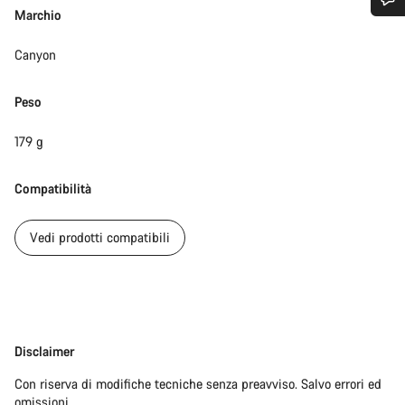
Marchio
Ti serve aiuto?
Canyon
I nostri consulenti esperti sono a tua disposizione.
Peso
Avvia Chat
179 g
Chiudi
Compatibilità
Vedi prodotti compatibili
Disclaimer
Disclaimer
Con riserva di modifiche tecniche senza preavviso. Salvo errori ed
omissioni.