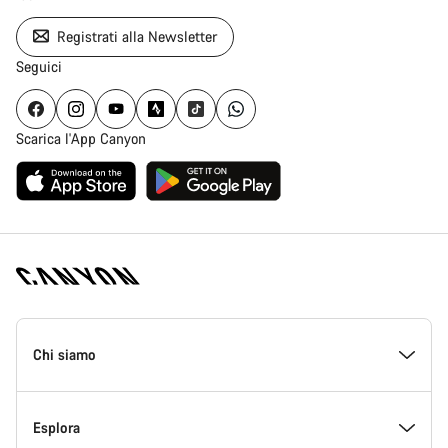
Registrati alla Newsletter
Seguici
Scarica l'App Canyon
Piè
di
Chi siamo
pagina
Home
Canyon
All’interno di Canyon
Esplora