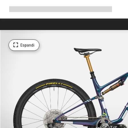
Espandi
Shop
Perché scegliere Canyon
Pedala con noi
Assistenza
la
navigazione
Espandi