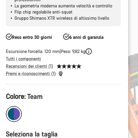
La geometria moderna aumenta velocità e controllo
Flip chip regolabile anti-squat
Gruppo Shimano XTR wireless di altissimo livello
Reso entro 30 giorni
6 anni di garanzia
Escursione forcella: 120 mm
Peso: 9,82 kg
Tutti i componenti
Recensioni dei clienti (1)
Premi e riconoscimenti (1)
Configurazione
Colore:
Team
del
prodotto
Seleziona la taglia