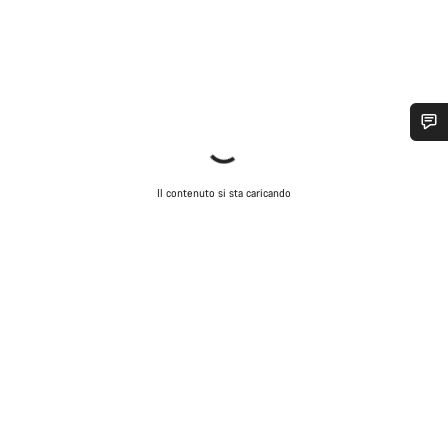
Ti serve aiuto?
Il contenuto si sta caricando
I nostri consulenti esperti sono a tua disposizione.
Avvia Chat
Chiudi