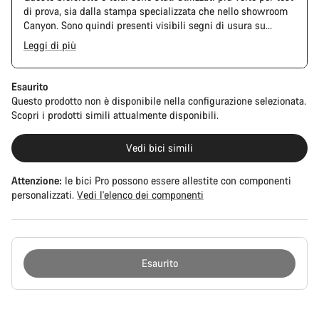
di prova, sia dalla stampa specializzata che nello showroom
Canyon. Sono quindi presenti visibili segni di usura su
catena e pacco pignoni. Inoltre, anche telaio e componenti
Leggi di più
potrebbero presentare graffi, danni alla vernice o deviazioni
The Pro Bike Speedmax is supplied only with the visible
di colore. Tuttavia, ogni componente montato è perfettamente
spacers between the extensions and handlebars. No
funzionante.
additional spacer or fitting kit is included.
Esaurito
Questo prodotto non è disponibile nella configurazione selezionata.
Scopri i prodotti simili attualmente disponibili.
Vedi bici simili
Attenzione:
le bici Pro possono essere allestite con componenti
personalizzati.
Vedi l'elenco dei componenti
Esaurito
Motivi
per