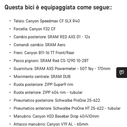
Questa bici è equipaggiata come segue::
Telaio: Canyon Speedmax CF SLX R40
Forcella: Canyon F32 CF
Cambio posteriore: SRAM RED AXS D1 - 12s
Comandi cambio: SRAM Aero
Freni: Canyon B11-16 TT Front/Rear
Pacco pignoni: SRAM Red CS-1290 10-28T
Guarnitura: SRAM AXS Powermeter - 50T 1by - 170mm
Movimento centrale: SRAM DUB
Ti serve aiuto?
Ruota posteriore: ZIPP Super9 rim
Ruota anteriore: ZIPP 404 rim - tubular
I nostri consulenti esperti sono a tua disposizione.
Pneumatico posteriore: Schwalbe ProOne 25-622
Pneumatico anteriore: Schwalbe ProOne HT 25-622 - tubular
Avvia Chat
Manubrio: Canyon H33 Basebar Drop 40/410mm
Attacco manubrio: Canyon V19 AL - 65mm