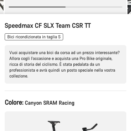
Speedmax CF SLX Team CSR TT
Bici ricondizionata in taglia S
Vuoi acquistare una bici da corsa ad un prezzo interessante?
Allora cogli l'occasione e acquista una Pro Bike originale,
ricca di storia del ciclismo. È stata pedalata da un
professionista e avrà quindi un posto speciale nella vostra
collezione.
Configurazione
Colore:
Canyon SRAM Racing
del
prodotto