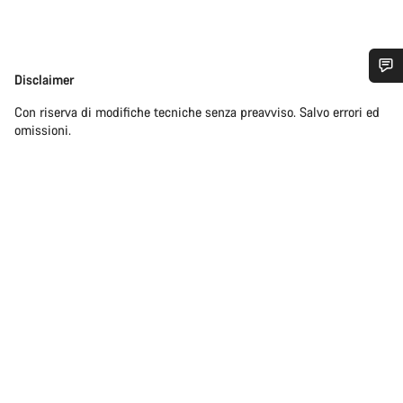
Disclaimer
Disclaimer
Ti serve aiuto?
Con riserva di modifiche tecniche senza preavviso. Salvo errori ed
omissioni.
I nostri consulenti esperti sono a tua disposizione.
Avvia Chat
Chiudi