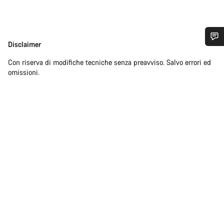
Disclaimer
Disclaimer
Ti serve aiuto?
Con riserva di modifiche tecniche senza preavviso. Salvo errori ed
omissioni.
I nostri consulenti esperti sono a tua disposizione.
Avvia Chat
Chiudi