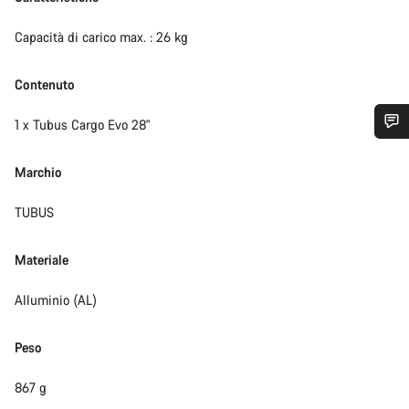
Capacità di carico max. : 26 kg
Contenuto
1 x Tubus Cargo Evo 28"
Ti serve aiuto?
Marchio
I nostri consulenti esperti sono a tua disposizione.
TUBUS
Materiale
Avvia Chat
Alluminio (AL)
Chiudi
Peso
867 g