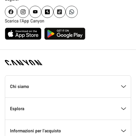
Scarica l'App Canyon
Piè
di
Chi siamo
pagina
Home
Canyon
All’interno di Canyon
Esplora
Innovazione in Canyon
Eventi
Informazioni per l’acquisto