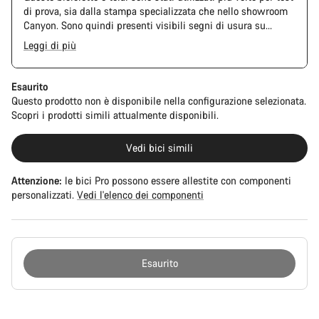
di prova, sia dalla stampa specializzata che nello showroom
Canyon. Sono quindi presenti visibili segni di usura su
catena e pacco pignoni. Inoltre, anche telaio e componenti
Leggi di più
potrebbero presentare graffi, danni alla vernice o deviazioni
di colore. Tuttavia, ogni componente montato è perfettamente
funzionante.
Esaurito
Questo prodotto non è disponibile nella configurazione selezionata.
Scopri i prodotti simili attualmente disponibili.
Vedi bici simili
Attenzione:
le bici Pro possono essere allestite con componenti
personalizzati.
Vedi l'elenco dei componenti
Esaurito
Motivi
per