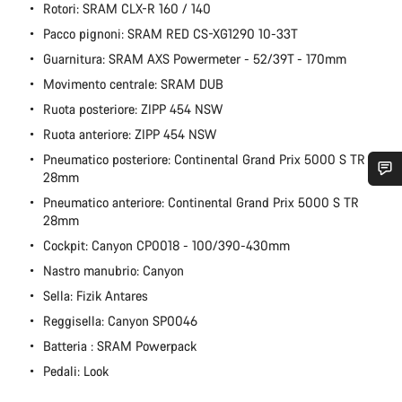
Rotori: SRAM CLX-R 160 / 140
Pacco pignoni: SRAM RED CS-XG1290 10-33T
Guarnitura: SRAM AXS Powermeter - 52/39T - 170mm
Movimento centrale: SRAM DUB
Ruota posteriore: ZIPP 454 NSW
Ruota anteriore: ZIPP 454 NSW
Pneumatico posteriore: Continental Grand Prix 5000 S TR
28mm
Ti serve aiuto?
Pneumatico anteriore: Continental Grand Prix 5000 S TR
28mm
Cockpit: Canyon CP0018 - 100/390-430mm
I nostri consulenti esperti sono a tua disposizione.
Nastro manubrio: Canyon
Sella: Fizik Antares
Avvia Chat
Reggisella: Canyon SP0046
Batteria : SRAM Powerpack
Chiudi
Pedali: Look