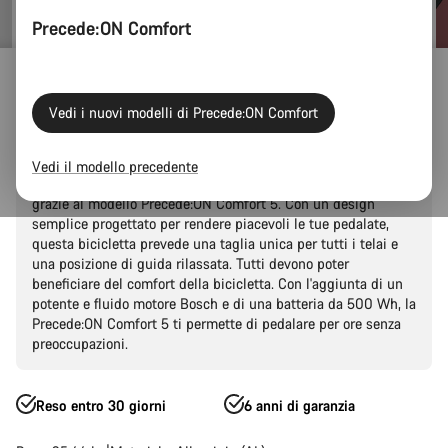
Precede:ON Comfort
Bici elettriche
E-bike da città
Precede:ON
Precede:ON Comfort
Vedi i nuovi modelli di Precede:ON Comfort
Precede:ON Comfort 5
Vedi il modello precedente
Sperimenta tutte le funzionalità senza spendere una fortuna
grazie al modello Precede:ON Comfort 5. Con un design
semplice progettato per rendere piacevoli le tue pedalate,
questa bicicletta prevede una taglia unica per tutti i telai e
una posizione di guida rilassata. Tutti devono poter
beneficiare del comfort della bicicletta. Con l'aggiunta di un
potente e fluido motore Bosch e di una batteria da 500 Wh, la
Precede:ON Comfort 5 ti permette di pedalare per ore senza
preoccupazioni.
Reso entro 30 giorni
6 anni di garanzia