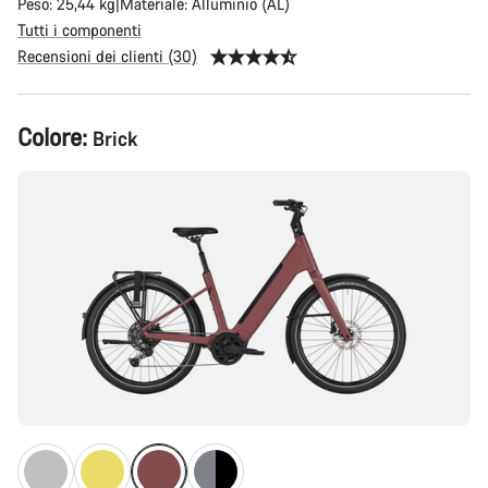
Peso: 25,44 kg
Materiale: Alluminio (AL)
Tutti i componenti
Recensioni dei clienti (30)
Configurazione
Colore:
Brick
del
prodotto