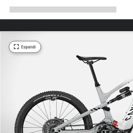
Espandi
Shop
Perché scegliere Canyon
Pedala con noi
Assistenza
la
navigazione
Espandi