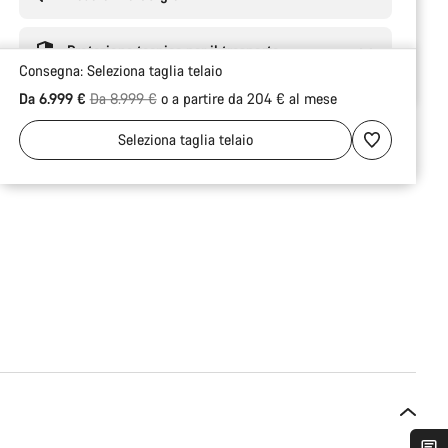
Protezione tecnica per il trasporto
Consegna:
Seleziona
taglia telaio
Prezzo originale
Da 6.999 €
Da 8.999 €
o a partire da 204 € al mese
Seleziona
taglia telaio