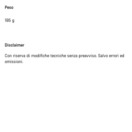
Peso
185 g
Disclaimer
Disclaimer
Con riserva di modifiche tecniche senza preavviso. Salvo errori ed
omissioni.