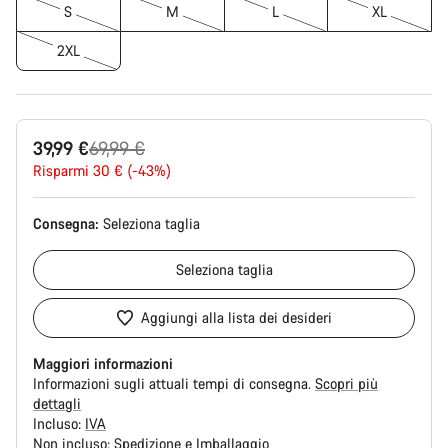
S
M
L
XL
2XL
Prezzo
39,99 €
69,99 €
originale
Risparmi 30 € (-43%)
Consegna:
Seleziona
taglia
Seleziona
taglia
Aggiungi alla lista dei desideri
Maggiori informazioni
Informazioni sugli attuali tempi di consegna.
Scopri più
dettagli
Incluso:
IVA
Non incluso:
Spedizione e Imballaggio