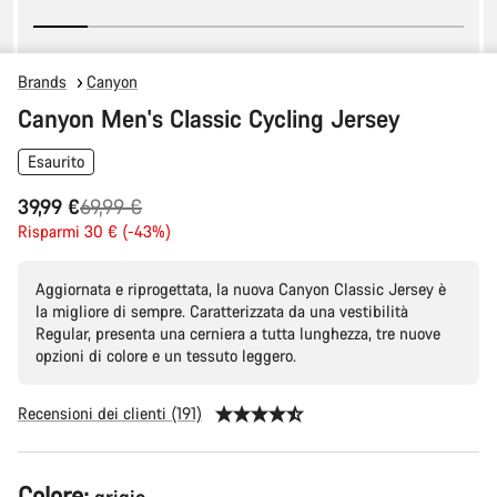
Brands
Canyon
Canyon Men's Classic Cycling Jersey
Esaurito
Prezzo
39,99 €
69,99 €
originale
Risparmi 30 € (-43%)
Aggiornata e riprogettata, la nuova Canyon Classic Jersey è
la migliore di sempre. Caratterizzata da una vestibilità
Regular, presenta una cerniera a tutta lunghezza, tre nuove
opzioni di colore e un tessuto leggero.
Recensioni dei clienti (191)
Configurazione
Colore: