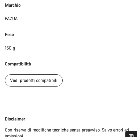
Marchio
FAZUA
Peso
150 g
Compatibilità
Vedi prodotti compatibili
Disclaimer
Disclaimer
Con riserva di modifiche tecniche senza preavviso. Salvo errori ed
omissioni.