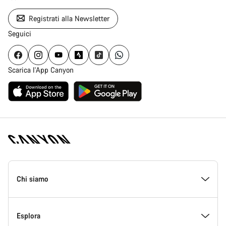
Registrati alla Newsletter
Seguici
Scarica l'App Canyon
Piè
di
Chi siamo
pagina
Home
Canyon
All’interno di Canyon
Esplora