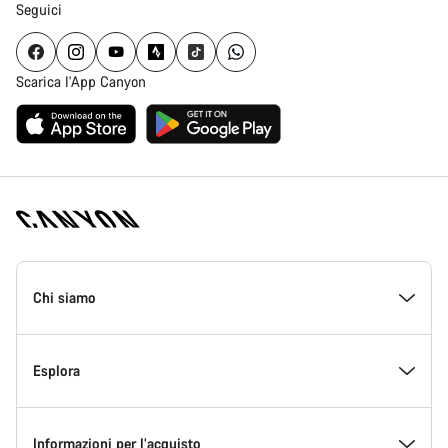
Seguici
Scarica l'App Canyon
Piè
di
Chi siamo
pagina
Home
Canyon
All’interno di Canyon
Esplora
Innovazione in Canyon
Eventi
Informazioni per l’acquisto