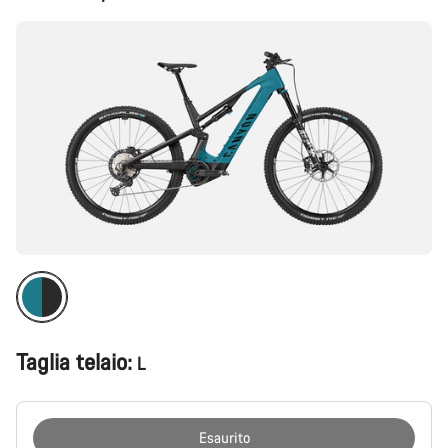
del
prodotto
Taglia telaio:
L
Esaurito