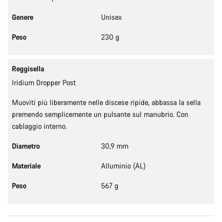
Ti serve aiuto?
Genere
Unisex
I nostri consulenti esperti sono a tua disposizione.
Peso
230 g
Avvia Chat
Reggisella
Iridium Dropper Post
Chiudi
Muoviti più liberamente nelle discese ripide, abbassa la sella
premendo semplicemente un pulsante sul manubrio. Con
cablaggio interno.
Diametro
30,9 mm
Materiale
Alluminio (AL)
Peso
567 g