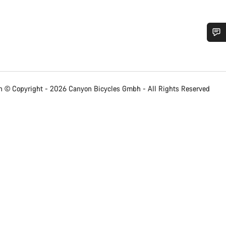
 ajuda?
em apoio ao cliente estão prontos para responder às tuas perguntas.
 © Copyright - 2026 Canyon Bicycles
Gmbh - All Rights Reserved
Iniciar Chat
Fechar