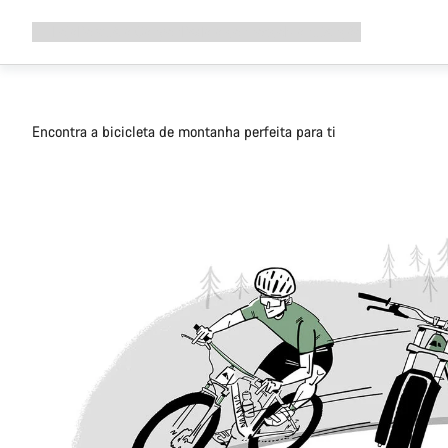
Expandir
Loja
Porquê a Canyon
Pedala connosco
Manutenção
a
navegação
Encontra a bicicleta de montanha perfeita para ti