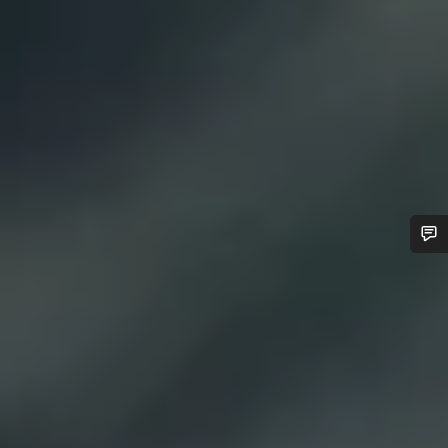
Precisas de ajuda?
Os nossos peritos em apoio ao cliente estão prontos para
responder às tuas perguntas.
Iniciar Chat