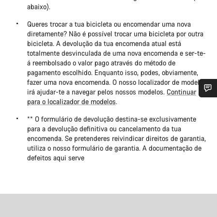
abaixo).
Queres trocar a tua bicicleta ou encomendar uma nova
diretamente? Não é possível trocar uma bicicleta por outra
bicicleta. A devolução da tua encomenda atual está
totalmente desvinculada de uma nova encomenda e ser-te-
á reembolsado o valor pago através do método de
pagamento escolhido. Enquanto isso, podes, obviamente,
fazer uma nova encomenda. O nosso localizador de modelos
irá ajudar-te a navegar pelos nossos modelos.
Continuar
para o localizador de modelos
.
Precisas de ajuda?
** O formulário de devolução destina-se exclusivamente
para a devolução definitiva ou cancelamento da tua
Os nossos peritos em apoio ao cliente estão prontos para
encomenda. Se pretenderes reivindicar direitos de garantia,
responder às tuas perguntas.
utiliza o nosso formulário de garantia. A documentação de
defeitos aqui serve
Iniciar Chat
Fechar