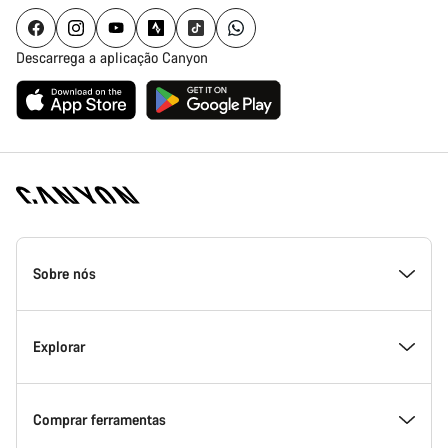
Descarrega a aplicação Canyon
Rodapé
da
Sobre nós
página
inicial
Canyon
Dentro da Canyon
Explorar
Inovação na Canyon
Eventos
Comprar ferramentas