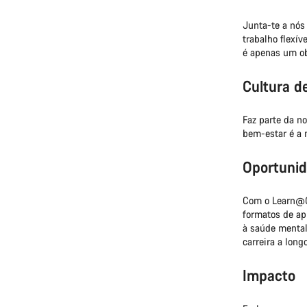
Junta-te a nós 
trabalho flexív
é apenas um ob
Cultura d
Faz parte da no
bem-estar é a 
Oportunid
Com o Learn@Ca
formatos de ap
à saúde mental
carreira a long
Impacto