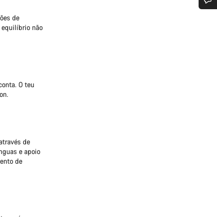
 ajuda?
ções de
 equilíbrio não
em apoio ao cliente estão prontos para responder às tuas perguntas.
Iniciar Chat
conta. O teu
on.
Fechar
através de
ínguas e apoio
mento de