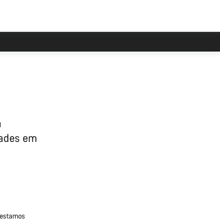
a
dades em
 estamos