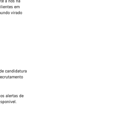
te a nós na
clientes em
mundo virado
 de candidatura
 recrutamento
os alertas de
sponível.