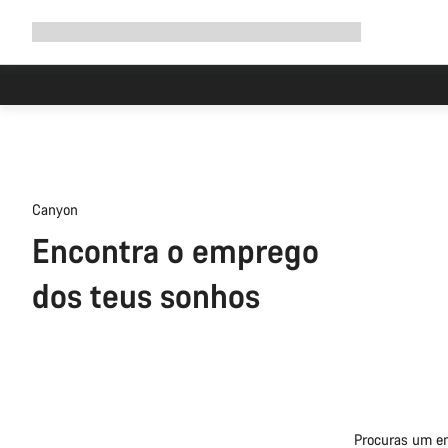
Expandir
Loja
Porquê a Canyon
Pedala connosco
Manutenção
a
navegação
Canyon
Encontra o emprego
dos teus sonhos
Procuras um em