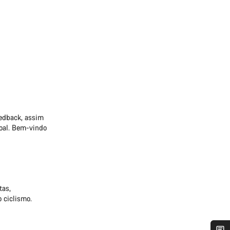
edback, assim
oal. Bem-vindo
tas,
 ciclismo.