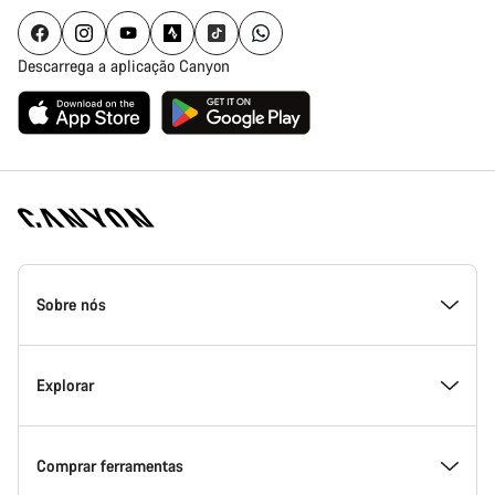
Descarrega a aplicação Canyon
Rodapé
da
Sobre nós
página
inicial
Canyon
Dentro da Canyon
Explorar
Inovação na Canyon
Eventos
Comprar ferramentas