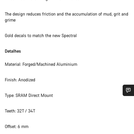
The design reduces friction and the accumulation of mud, grit and
grime
Gold decals to match the new Spectral
Detalhes
Material: Forged/Machined Aluminium
Finish: Anodized
Type: SRAM Direct Mount
Precisas de ajuda?
Teeth: 32T / 34T
Os nossos peritos em apoio ao cliente estão prontos para
responder às tuas perguntas.
Offset: 6 mm