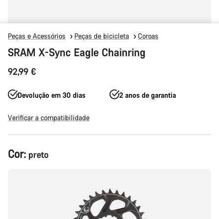
Peças e Acessórios
Peças de bicicleta
Coroas
SRAM X-Sync Eagle Chainring
92,99 €
Devolução em 30 dias
2 anos de garantia
Verificar a compatibilidade
Configuração
Cor:
preto
do
produto