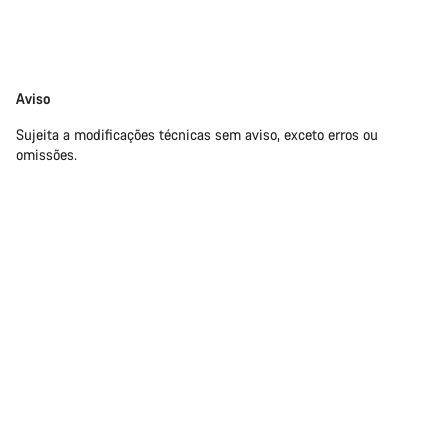
Limitação
Aviso
de
Sujeita a modificações técnicas sem aviso, exceto erros ou
responsabilidade
omissões.