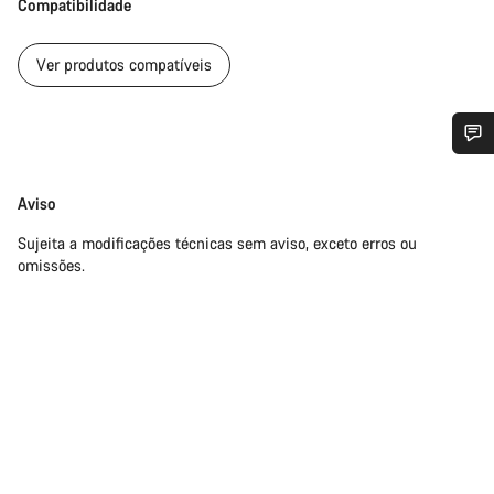
Compatibilidade
Ver produtos compatíveis
Precisas de ajuda?
Limitação
Aviso
de
Os nossos peritos em apoio ao cliente estão prontos para
Sujeita a modificações técnicas sem aviso, exceto erros ou
responsabilidade
responder às tuas perguntas.
omissões.
Iniciar Chat
Fechar