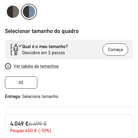
Selecionar tamanho do quadro
Qual é o meu tamanho?
Começa
Descobre em 3 passos
Ver tabela de tamanhos
XS
Entrega:
Seleciona
tamanho
Preço
4.049 €
4.499 €
Original
Poupas 450 € (-10%)