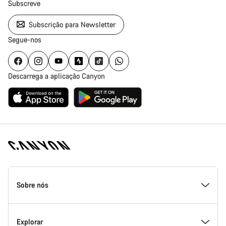
Subscreve
Subscrição para Newsletter
Segue-nos
Descarrega a aplicação Canyon
Rodapé
da
Sobre nós
página
inicial
Canyon
Dentro da Canyon
Explorar