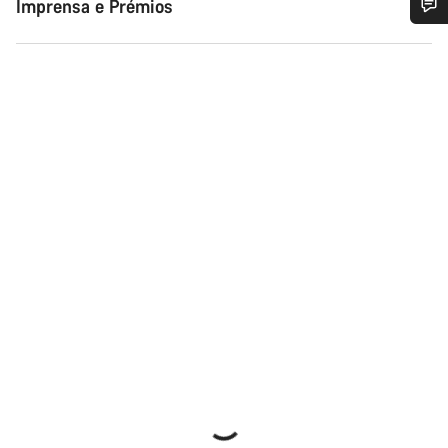
Imprensa e Prémios
Precisas de ajuda?
Os nossos peritos em apoio ao cliente estão prontos para
responder às tuas perguntas.
Iniciar Chat
Fechar