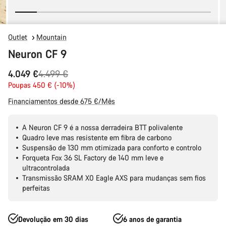
Outlet
Mountain
Neuron CF 9
Preço
4.049 €
4.499 €
Original
Poupas 450 € (-10%)
Financiamentos desde 675 €/Mês
A Neuron CF 9 é a nossa derradeira BTT polivalente
Quadro leve mas resistente em fibra de carbono
Suspensão de 130 mm otimizada para conforto e controlo
Forqueta Fox 36 SL Factory de 140 mm leve e
ultracontrolada
Transmissão SRAM X0 Eagle AXS para mudanças sem fios
perfeitas
Devolução em 30 dias
6 anos de garantia