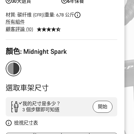
30天退貨
6年保養
材質: 碳纤维 (CFR)
重量: 6,78 公斤
所有組件
顧客評論 (10)
產
顏色:
Midnight Spark
品
配
置
選取車架尺寸
我的尺寸是多少？
開始
3 個步驟即可知道
檢視尺寸表