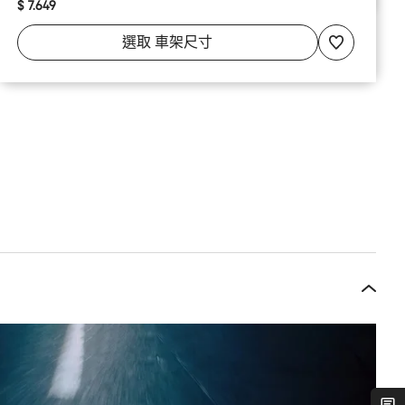
$ 7.649
選取
車架尺寸