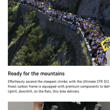
Ready for the mountains
Effortlessly ascend the steepest climbs with the Ultimate CFR Di2.
finest carbon frame is equipped with premium components to deli
Uphill, downhill, on the flats, this bike delivers.