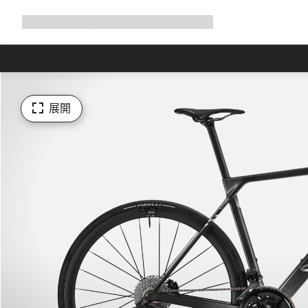
展
商店
為何選擇 Canyon
與我們騎行
支援
開
導
覽
展開