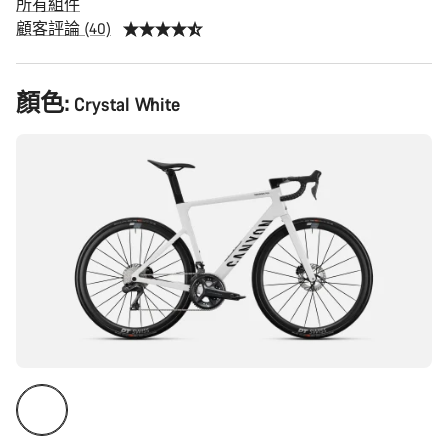
所有組件
顧客評論 (40)
產
顏色:
Crystal White
品
配
置