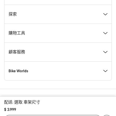
獎勵
探索
Canyon 工作一覽
最新消息 & 故事
購物工具
Canyon 新聞室
Tips & Advice
尋找夢想中的 Canyon
顧客服務
條款 & 細則
Canyon Home 科布倫茲
現貨自行車
支援中心
Bike Worlds
法律聲明
會員福利
尋找專屬的 Canyon 尺寸
服務據點
公路
Canyon © Copyright – 2026 Canyon Bicycles
GmbH – 版權所有
配送:
選取
車架尺寸
資料保護聲明
Canyon App
自行車比較
運送
碎石路
$ 3.999
Hong Kong | 中文