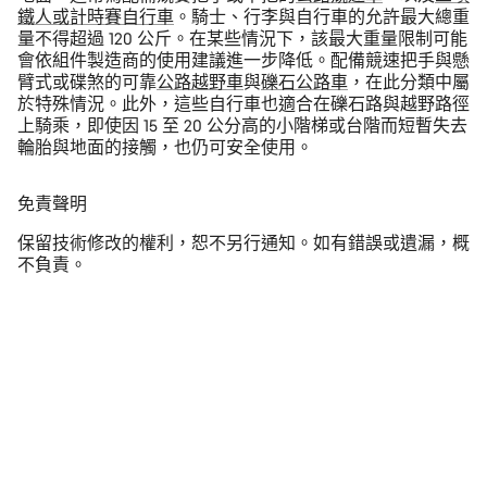
鐵人或計時賽自行車
。騎士、行李與自行車的允許最大總重
量不得超過 120 公斤。在某些情況下，該最大重量限制可能
會依組件製造商的使用建議進一步降低。配備競速把手與懸
臂式或碟煞的可靠
公路越野車
與
礫石公路車
，在此分類中屬
於特殊情況。此外，這些自行車也適合在礫石路與越野路徑
上騎乘，即使因 15 至 20 公分高的小階梯或台階而短暫失去
輪胎與地面的接觸，也仍可安全使用。
免責聲明
保留技術修改的權利，恕不另行通知。如有錯誤或遺漏，概
不負責。