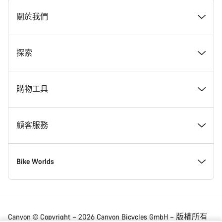
[footer.linksList.title]
關於我們
獎勵
探索
Canyon 工作一覽
最新消息 & 故事
購物工具
Canyon 新聞室
Tips & Advice
尋找夢想中的 Canyon
顧客服務
條款 & 細則
Canyon Home 科布倫茲
現貨自行車
支援中心
Bike Worlds
法律聲明
會員福利
尋找專屬的 Canyon 尺寸
服務據點
公路
Canyon © Copyright – 2026 Canyon Bicycles
GmbH – 版權所有