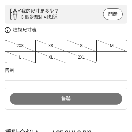
我的尺寸是多少？
開始
3 個步驟即可知道
檢視尺寸表
2XS
XS
S
M
L
XL
2XL
售罄
售罄
購
買
原
因