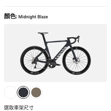
產
顏色:
Midnight Blaze
品
配
置
選取車架尺寸