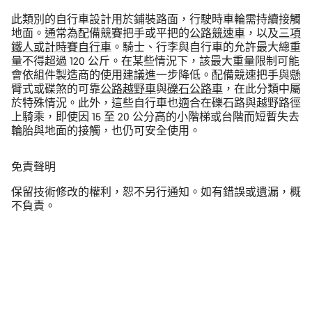
此類別的自行車設計用於鋪裝路面，行駛時車輪需持續接觸
地面。通常為配備競賽把手或平把的
公路競速車
，以及
三項
鐵人或計時賽自行車
。騎士、行李與自行車的允許最大總重
量不得超過 120 公斤。在某些情況下，該最大重量限制可能
會依組件製造商的使用建議進一步降低。配備競速把手與懸
臂式或碟煞的可靠
公路越野車
與
礫石公路車
，在此分類中屬
於特殊情況。此外，這些自行車也適合在礫石路與越野路徑
上騎乘，即使因 15 至 20 公分高的小階梯或台階而短暫失去
輪胎與地面的接觸，也仍可安全使用。
免責聲明
保留技術修改的權利，恕不另行通知。如有錯誤或遺漏，概
不負責。