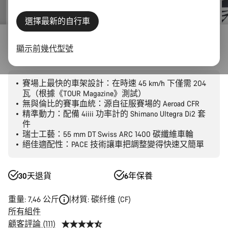
選擇最新的自行車
公路自行車
Aero
Aeroad
CF SLX
顯示前幾代型號
Aeroad CF SLX 8 Di2
賽場上最快的車架設計：在時速 45 km/h 下僅需 204
瓦（根據《TOUR Magazine》測試）
無與倫比的賽事血統：源自征服賽場的 Aeroad CFR
精準動力：配備 4iiii 功率計的 Shimano Ultegra Di2 套
件
瑞士工藝：55 mm DT Swiss ARC 1400 碳纖維車輪
絕佳適配性：PACE 技術讓車把調整變得快速又簡單
30天退貨
6年保養
重量: 7,46 公斤
材質: 碳纤维 (CF)
所有組件
顧客評論 (111)