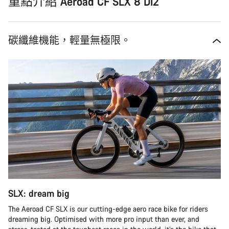
重點介紹 Aeroad CF SLX 8 Di2
碳纖維機能，輕量無極限。
SLX: dream big
The Aeroad CF SLX is our cutting-edge aero race bike for riders
dreaming big. Optimised with more pro input than ever, and