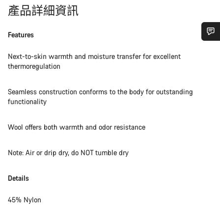
產品詳細資訊
Features
需要協助嗎？
Next-to-skin warmth and moisture transfer for excellent
thermoregulation
我們的顧客支援專員正等著回答您的問題。
Seamless construction conforms to the body for outstanding
functionality
開始聊天
Wool offers both warmth and odor resistance
關閉
Note: Air or drip dry, do NOT tumble dry
Details
45% Nylon