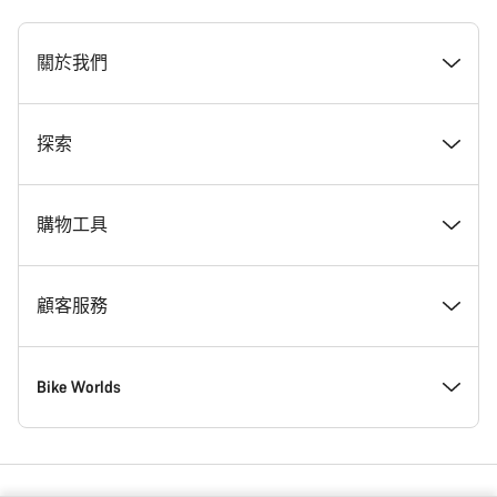
[footer.linksList.title]
關於我們
獎勵
探索
Canyon 工作一覽
最新消息 & 故事
購物工具
Canyon 新聞室
Tips & Advice
尋找夢想中的 Canyon
顧客服務
條款 & 細則
Canyon Home 科布倫茲
現貨自行車
支援中心
Bike Worlds
法律聲明
會員福利
尋找專屬的 Canyon 尺寸
服務據點
公路