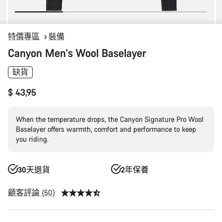
特價專區
裝備
Canyon Men's Wool Baselayer
缺貨
$ 43,95
When the temperature drops, the Canyon Signature Pro Wool
Baselayer offers warmth, comfort and performance to keep
you riding.
30天退貨
2年保養
顧客評論 (50)