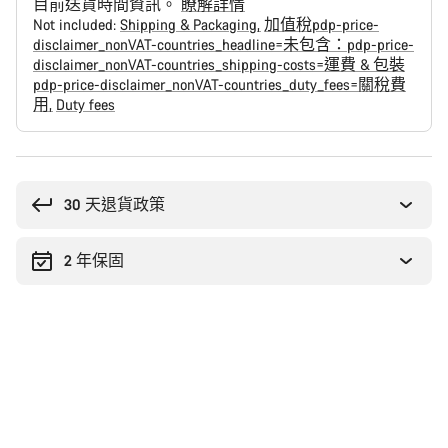
目前送貨時間資訊。
瞭解詳情
Not included:
Shipping & Packaging
加值稅pdp-price-
disclaimer_nonVAT-countries_headline=未包含：pdp-price-
disclaimer_nonVAT-countries_shipping-costs=運費 & 包裝
pdp-price-disclaimer_nonVAT-countries_duty_fees=關稅費
用
Duty fees
購
買
原
30 天退貨政策
因
2 年保固