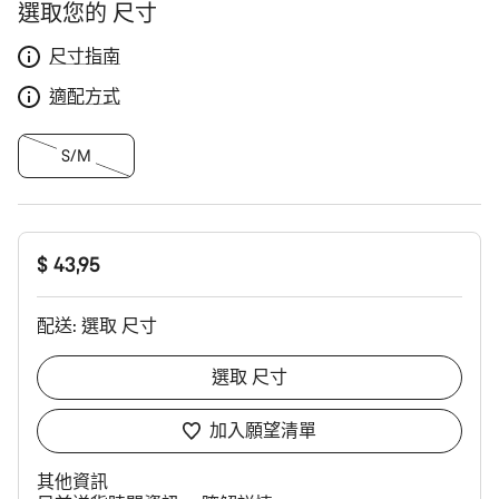
產
選取您的 尺寸
品
配
尺寸指南
置
適配方式
S/M
$ 43,95
配送:
選取
尺寸
選取
尺寸
加入願望清單
其他資訊