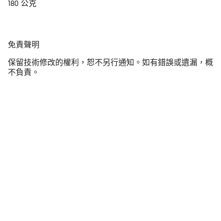
180 公克
免
免責聲明
責
保留技術修改的權利，恕不另行通知。如有錯誤或遺漏，概
聲
不負責。
明