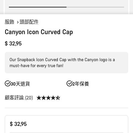
服飾
頭部配件
Canyon Icon Curved Cap
$ 32,95
Our Snapback Icon Curved Cap with the Canyon logo is a
must-have for every true fan!
30天退貨
2年保養
顧客評論 (20)
產
$ 32,95
品
配