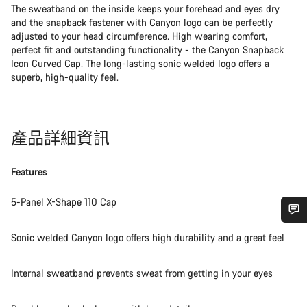
The sweatband on the inside keeps your forehead and eyes dry
and the snapback fastener with Canyon logo can be perfectly
adjusted to your head circumference. High wearing comfort,
perfect fit and outstanding functionality - the Canyon Snapback
Icon Curved Cap. The long-lasting sonic welded logo offers a
superb, high-quality feel.
產品詳細資訊
Features
5-Panel X-Shape 110 Cap
需要協助嗎？
Sonic welded Canyon logo offers high durability and a great feel
我們的顧客支援專員正等著回答您的問題。
Internal sweatband prevents sweat from getting in your eyes