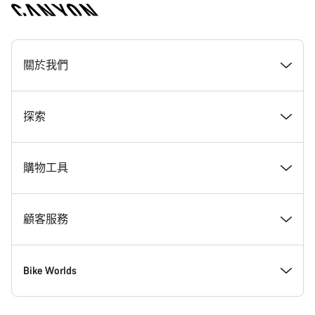
[footer.linksList.title]
關於我們
獎勵
探索
Canyon 工作一覽
最新消息 & 故事
購物工具
Canyon 新聞室
Tips & Advice
尋找夢想中的 Canyon
顧客服務
條款 & 細則
Canyon Home 科布倫茲
現貨自行車
支援中心
Bike Worlds