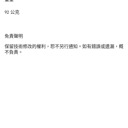
92 公克
免
免責聲明
責
保留技術修改的權利，恕不另行通知。如有錯誤或遺漏，概
聲
不負責。
明