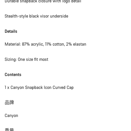
Durable snapback closure with logo detail
開始聊天
Stealth-style black visor underside
關閉
Details
Material: 87% acrylic, 11% cotton, 2% elastan
Sizing: One size fit most
Contents
1 x Canyon Snapback Icon Curved Cap
品牌
Canyon
重量